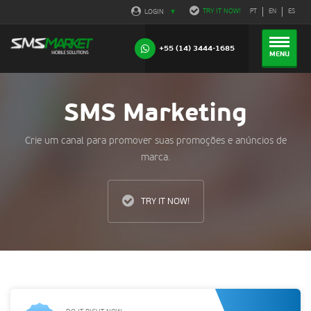
TRY IT NOW!
LOGIN
PT
EN
ES
+55 (14) 3444-1685
MENU
SMS Marketing
Crie um canal para promover suas promoções e anúncios de
marca.
TRY IT NOW!