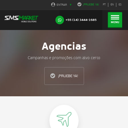
¡PRUEBE YA!
ENTRAR
PT
EN
ES
+55 (14) 3444-1685
MENU
Agencias
Campanhas e promoções com alvo certo
¡PRUEBE YA!